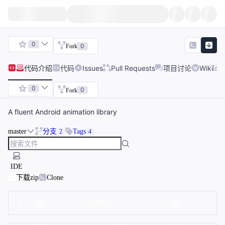
0
0
Fork
代码
介绍
代码
Issues
Pull Requests
项目讨论
Wiki
0
0
Fork
A fluent Android animation library
master
分支
Tags
2
4
IDE
下载zip
Clone