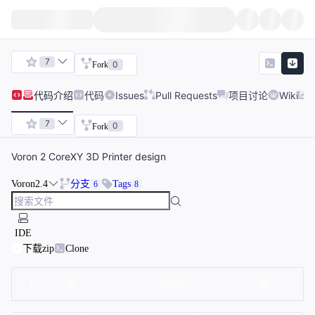
7
0
Fork
代码
介绍
代码
Issues
Pull Requests
项目讨论
Wiki
7
0
Fork
Voron 2 CoreXY 3D Printer design
Voron2.4
分支
Tags
6
8
IDE
下载zip
Clone