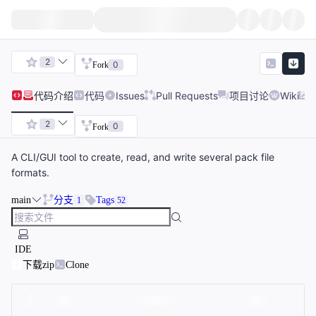
2
0
Fork
代码
介绍
代码
Issues
Pull Requests
项目讨论
Wiki
2
0
Fork
A CLI/GUI tool to create, read, and write several pack file
formats.
main
分支
Tags
1
52
IDE
下载zip
Clone