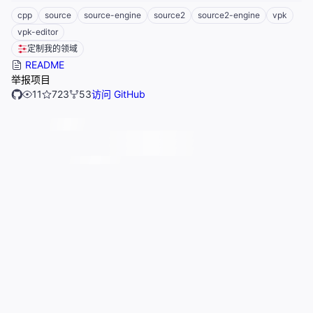
cpp
source
source-engine
source2
source2-engine
vpk
vpk-editor
定制我的领域
README
举报项目
11
723
53
访问 GitHub