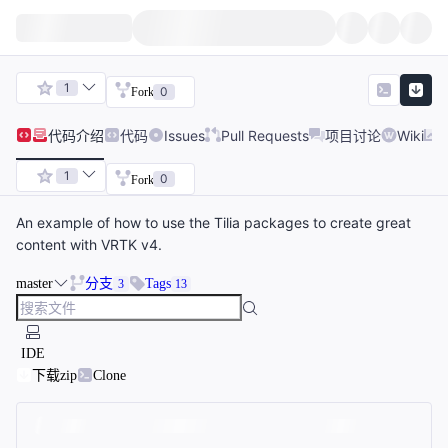
1
0
Fork
代码
介绍
代码
Issues
Pull Requests
项目讨论
Wiki
1
0
Fork
An example of how to use the Tilia packages to create great
content with VRTK v4.
master
分支
Tags
3
13
IDE
下载zip
Clone