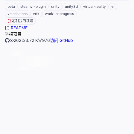
beta
steamvr-plugin
unity
unity3d
virtual-reality
vr
vr-solutions
vrtk
work-in-progress
定制我的领域
README
举报项目
262
3.72 K
976
访问 GitHub