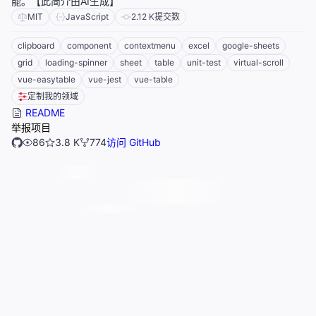
能。【此简介由AI生成】
MIT
JavaScript
2.12 K
提交数
clipboard
component
contextmenu
excel
google-sheets
grid
loading-spinner
sheet
table
unit-test
virtual-scroll
vue-easytable
vue-jest
vue-table
定制我的领域
README
举报项目
86
3.8 K
774
访问 GitHub