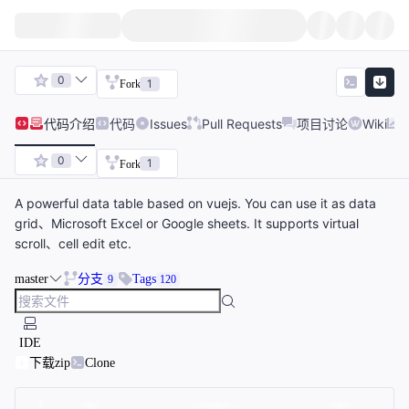
0
1
Fork
代码
介绍
代码
Issues
Pull Requests
项目讨论
Wiki
0
1
Fork
A powerful data table based on vuejs. You can use it as data
grid、Microsoft Excel or Google sheets. It supports virtual
scroll、cell edit etc.
master
分支
Tags
9
120
IDE
下载zip
Clone