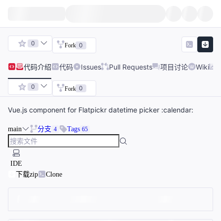
0
0
Fork
代码
介绍
代码
Issues
Pull Requests
项目讨论
Wiki
0
0
Fork
Vue.js component for Flatpickr datetime picker :calendar:
main
分支
Tags
4
65
IDE
下载zip
Clone