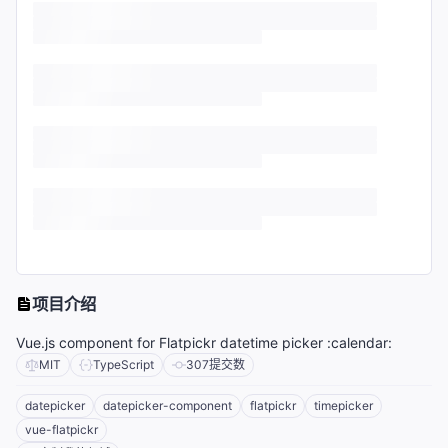
项目介绍
Vue.js component for Flatpickr datetime picker :calendar:
MIT
TypeScript
307
提交数
datepicker
datepicker-component
flatpickr
timepicker
vue-flatpickr