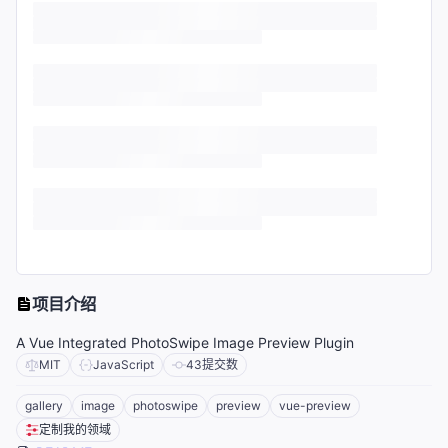
项目介绍
A Vue Integrated PhotoSwipe Image Preview Plugin
MIT
JavaScript
43
提交数
gallery
image
photoswipe
preview
vue-preview
定制我的领域