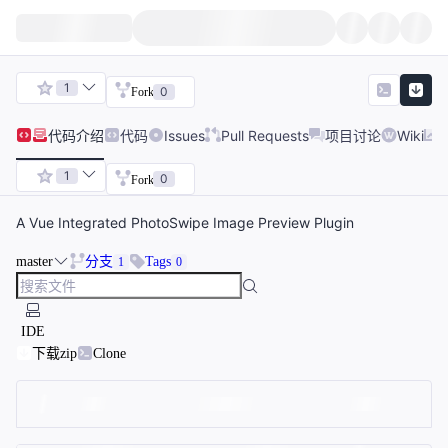
1
0
Fork
代码
介绍
代码
Issues
Pull Requests
项目讨论
Wiki
1
0
Fork
A Vue Integrated PhotoSwipe Image Preview Plugin
master
分支
Tags
1
0
IDE
下载zip
Clone