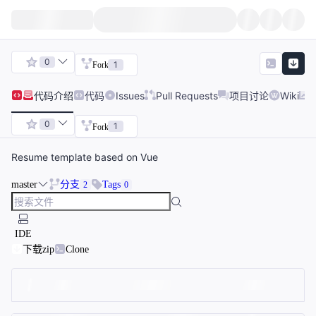
0
1
Fork
代码
介绍
代码
Issues
Pull Requests
项目讨论
Wiki
0
1
Fork
Resume template based on Vue
master
分支
Tags
2
0
IDE
下载zip
Clone