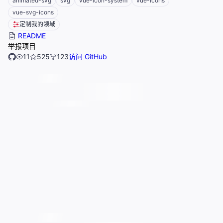
animated-svg
svg
vue-icon-system
vue-icons
vue-svg-icons
定制我的领域
README
举报项目
11
525
123
访问 GitHub