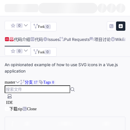
0
0
Fork
代码
介绍
代码
Issues
Pull Requests
项目讨论
Wiki
0
0
Fork
An opinionated example of how to use SVG icons in a Vue.js
application
master
分支
Tags
17
0
IDE
下载zip
Clone