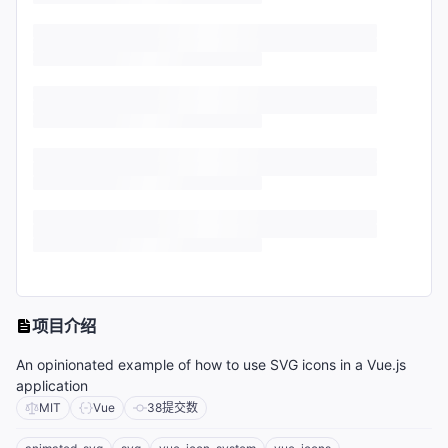
项目介绍
An opinionated example of how to use SVG icons in a Vue.js
application
MIT
Vue
38
提交数