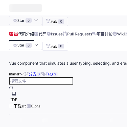
Star
0
0
Fork
代码
介绍
代码
Issues
Pull Requests
项目讨论
Wiki
Star
0
0
Fork
Vue component that simulates a user typing, selecting, and eras
master
分支
Tags
3
9
IDE
下载zip
Clone