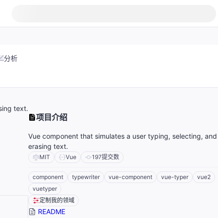
分析
ing text.
项目介绍
Vue component that simulates a user typing, selecting, and
erasing text.
MIT
Vue
197
提交数
component
typewriter
vue-component
vue-typer
vue2
vuetyper
定制我的领域
README