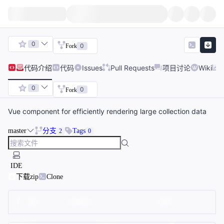
0
0
Fork
代码
介绍
代码
Issues
Pull Requests
项目讨论
Wiki
0
0
Fork
Vue component for efficiently rendering large collection data
master
分支
Tags
2
0
IDE
下载zip
Clone