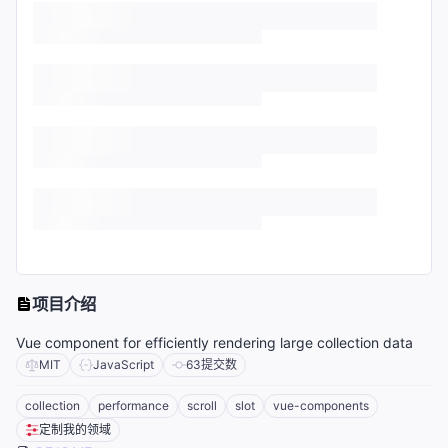
项目介绍
Vue component for efficiently rendering large collection data
MIT
JavaScript
63
提交数
collection
performance
scroll
slot
vue-components
定制我的领域