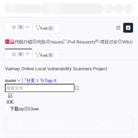
0
0
Fork
代码
介绍
代码
Issues
Pull Requests
项目讨论
Wiki
0
0
Fork
Vulmap Online Local Vulnerability Scanners Project
master
分支
Tags
1
0
IDE
下载zip
Clone