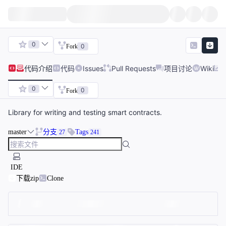
0
0
Fork
代码
介绍
代码
Issues
Pull Requests
项目讨论
Wiki
0
0
Fork
Library for writing and testing smart contracts.
master
分支
Tags
27
241
IDE
下载zip
Clone