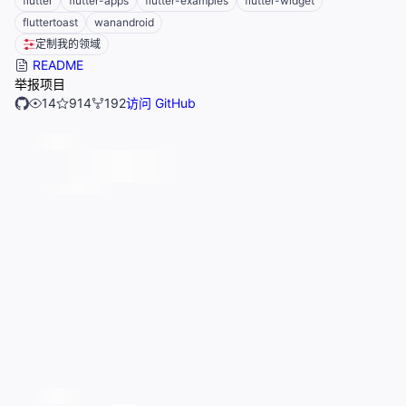
flutter
flutter-apps
flutter-examples
flutter-widget
fluttertoast
wanandroid
定制我的领域
README
举报项目
14
914
192
访问 GitHub