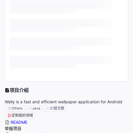
项目介绍
Wally is a fast and efficient wallpaper application for Android
Others
Java
21
提交数
定制我的领域
README
举报项目