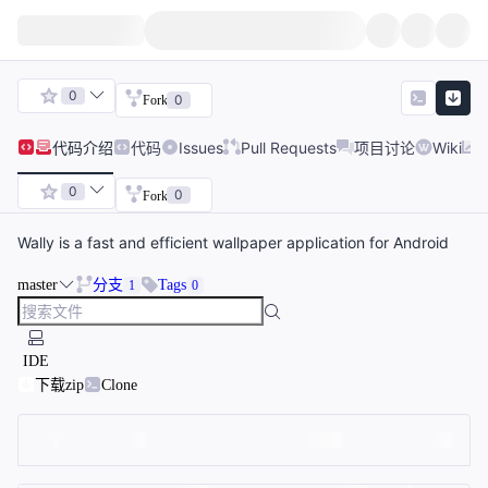
0
0
Fork
代码
介绍
代码
Issues
Pull Requests
项目讨论
Wiki
0
0
Fork
Wally is a fast and efficient wallpaper application for Android
master
分支
Tags
1
0
IDE
下载zip
Clone