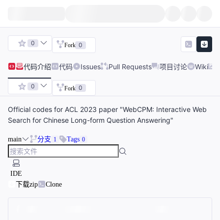
0
0
Fork
代码
介绍
代码
Issues
Pull Requests
项目讨论
Wiki
0
0
Fork
Official codes for ACL 2023 paper "WebCPM: Interactive Web
Search for Chinese Long-form Question Answering"
main
分支
Tags
1
0
IDE
下载zip
Clone