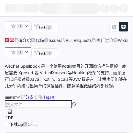
0
0
Fork
代码
介绍
代码
Issues
Pull Requests
项目讨论
Wiki
0
0
Fork
Wechat Spellbook 是一个使用Kotlin编写的开源微信插件框架，底
层需要 Xposed 或 VirtualXposed 等Hooking框架的支持，而顶层
可以轻松对接Java、Kotlin、Scala等JVM系语言。让程序员能够在
几分钟内编写出简单的微信插件，随意揉捏微信的内部逻辑。
master
分支
Tags
1
0
IDE
下载zip
Clone