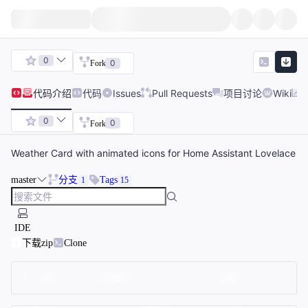
0
0
Fork
代码
介绍
代码
Issues
Pull Requests
项目讨论
Wiki
0
0
Fork
Weather Card with animated icons for Home Assistant Lovelace
master
分支
Tags
1
15
IDE
下载zip
Clone