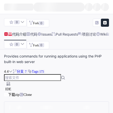
0
0
Fork
代码
介绍
代码
Issues
Pull Requests
项目讨论
Wiki
0
0
Fork
Provides commands for running applications using the PHP
built-in web server
4.4
分支
Tags
7
175
IDE
下载zip
Clone