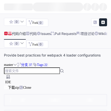
0
0
Fork
代码
介绍
代码
Issues
Pull Requests
项目讨论
Wiki
0
0
Fork
Provide best practices for webpack 4 loader configurations
master
分支
Tags
37
22
IDE
下载zip
Clone