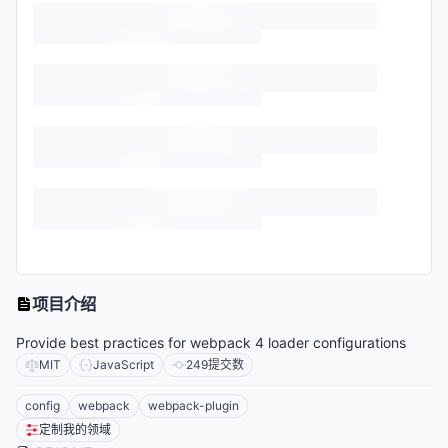
项目介绍
Provide best practices for webpack 4 loader configurations
MIT
JavaScript
249
提交数
config
webpack
webpack-plugin
定制我的领域