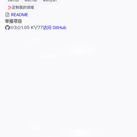
swiftui
wechat
wenyan
定制我的领域
README
举报项目
3
1.05 K
77
访问 GitHub