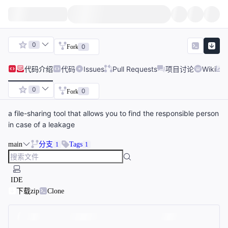
0
0
Fork
代码
介绍
代码
Issues
Pull Requests
项目讨论
Wiki
0
0
Fork
a file-sharing tool that allows you to find the responsible person
in case of a leakage
main
分支
Tags
1
1
IDE
下载zip
Clone