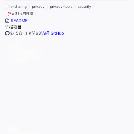
file-sharing
privacy
privacy-tools
security
定制我的领域
README
举报项目
15
1.1 K
63
访问 GitHub