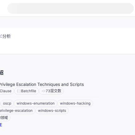
分析
绍
ivilege Escalation Techniques and Scripts
Clause
Batchfile
73
提交数
oscp
windows-enumeration
windows-hacking
ivilege-escalation
windows-scripts
的领域
E