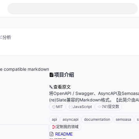
分析
ate compatible markdown
项目介绍
查看原文
将OpenAPI / Swagger、AsyncAPI及Sem
(re)Slate兼容的Markdown格式。【此简介由
MIT
JavaScript
741
提交数
api
asyncapi
documentation
semoasa
s
定制我的领域
README