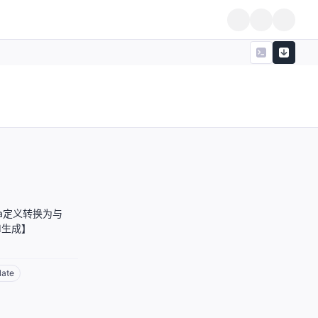
oasa定义转换为与
AI生成】
late