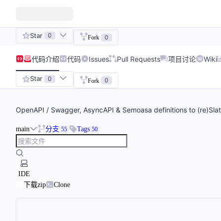
Star
0
0
Fork
代码
介绍
代码
Issues
Pull Requests
项目讨论
Wiki
Star
0
0
Fork
OpenAPI / Swagger, AsyncAPI & Semoasa definitions to (re)Sl
main
分支
Tags
55
50
IDE
下载zip
Clone