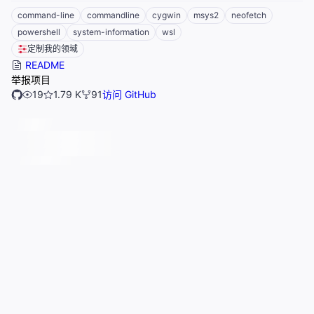
command-line
commandline
cygwin
msys2
neofetch
powershell
system-information
wsl
定制我的领域
README
举报项目
19
1.79 K
91
访问 GitHub