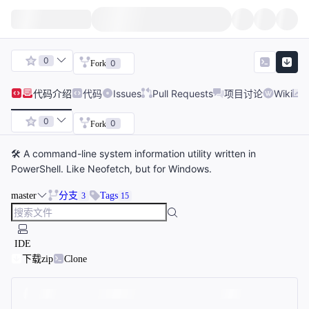
0
0
Fork
代码
介绍
代码
Issues
Pull Requests
项目讨论
Wiki
0
0
Fork
🛠 A command-line system information utility written in
PowerShell. Like Neofetch, but for Windows.
master
分支
Tags
3
15
IDE
下载zip
Clone