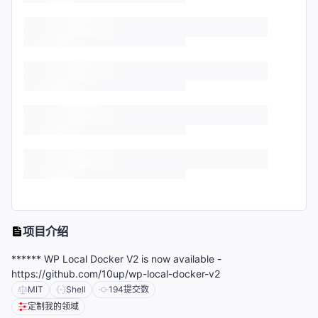
项目介绍
****** WP Local Docker V2 is now available -
https://github.com/10up/wp-local-docker-v2
MIT
Shell
194
提交数
定制我的领域