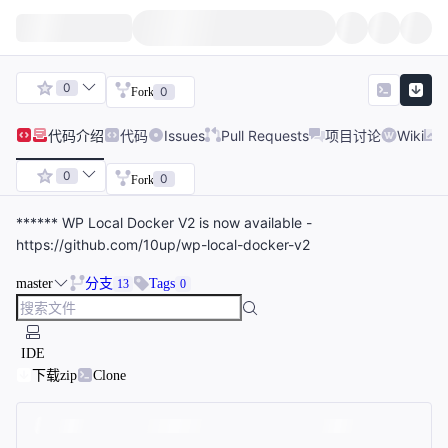
0
0
Fork
代码
介绍
代码
Issues
Pull Requests
项目讨论
Wiki
0
0
Fork
****** WP Local Docker V2 is now available -
https://github.com/10up/wp-local-docker-v2
master
分支
Tags
13
0
IDE
下载zip
Clone