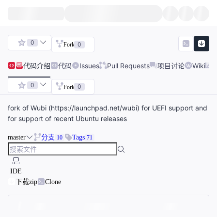
0
0
Fork
代码
介绍
代码
Issues
Pull Requests
项目讨论
Wiki
0
0
Fork
fork of Wubi (https://launchpad.net/wubi) for UEFI support and
for support of recent Ubuntu releases
master
分支
Tags
10
71
IDE
下载zip
Clone