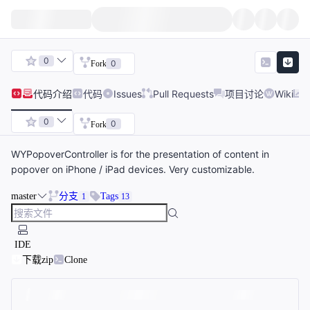
0
0
Fork
代码
介绍
代码
Issues
Pull Requests
项目讨论
Wiki
0
0
Fork
WYPopoverController is for the presentation of content in
popover on iPhone / iPad devices. Very customizable.
master
分支
Tags
1
13
IDE
下载zip
Clone