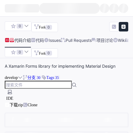
0
0
Fork
代码
介绍
代码
Issues
Pull Requests
项目讨论
Wiki
0
0
Fork
A Xamarin Forms library for implementing Material Design
develop
分支
Tags
30
35
IDE
下载zip
Clone