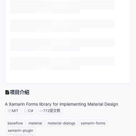
项目介绍
A Xamarin Forms library for implementing Material Design
MIT
C#
772
提交数
baseflow
material
material-dialogs
xamarin-forms
xamarin-plugin