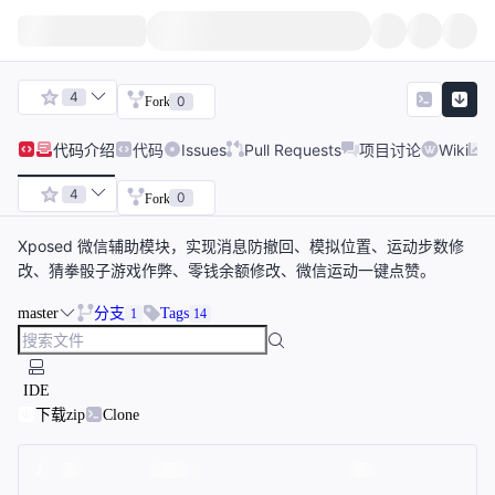
4
0
Fork
代码
介绍
代码
Issues
Pull Requests
项目讨论
Wiki
4
0
Fork
Xposed 微信辅助模块，实现消息防撤回、模拟位置、运动步数修
改、猜拳骰子游戏作弊、零钱余额修改、微信运动一键点赞。
master
分支
Tags
1
14
IDE
下载zip
Clone