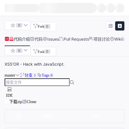
0
0
Fork
代码
介绍
代码
Issues
Pull Requests
项目讨论
Wiki
0
0
Fork
XSS'OR - Hack with JavaScript.
master
分支
Tags
1
0
IDE
下载zip
Clone