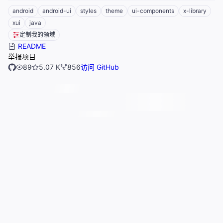
android
android-ui
styles
theme
ui-components
x-library
xui
java
定制我的领域
README
举报项目
89
5.07 K
856
访问 GitHub