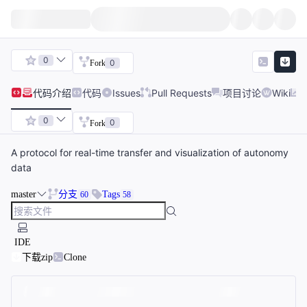
0
0
Fork
代码
介绍
代码
Issues
Pull Requests
项目讨论
Wiki
0
0
Fork
A protocol for real-time transfer and visualization of autonomy
data
master
分支
Tags
60
58
IDE
下载zip
Clone