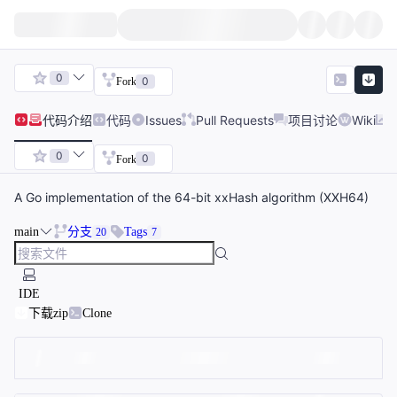
0
0
Fork
代码
介绍
代码
Issues
Pull Requests
项目讨论
Wiki
0
0
Fork
A Go implementation of the 64-bit xxHash algorithm (XXH64)
main
分支
Tags
20
7
IDE
下载zip
Clone