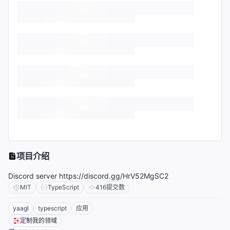
项目介绍
Discord server https://discord.gg/HrV52MgSC2
MIT
TypeScript
416
提交数
yaagl
typescript
应用
定制我的领域