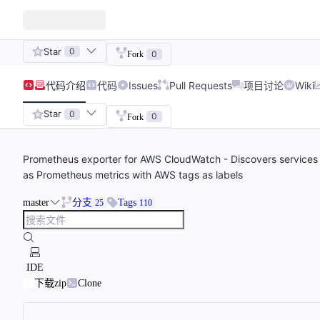
Star
0
0
Fork
代码
介绍
代码
Issues
Pull Requests
项目讨论
Wiki
Star
0
0
Fork
Prometheus exporter for AWS CloudWatch - Discovers services
as Prometheus metrics with AWS tags as labels
master
分支
Tags
25
110
IDE
下载zip
Clone