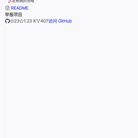
定制我的领域
README
举报项目
23
1.23 K
407
访问 GitHub