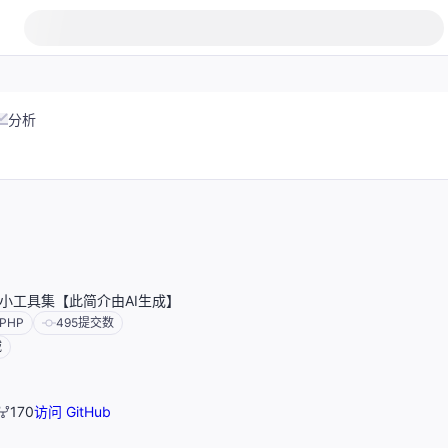
分析
实用小工具集【此简介由AI生成】
PHP
495
提交数
域
170
访问 GitHub