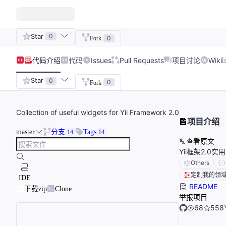
Star
0
0
Fork
代码
介绍
代码
Issues
Pull Requests
项目讨论
Wiki
Star
0
0
Fork
Collection of useful widgets for Yii Framework 2.0
项目介绍
master
分支
Tags
14
14
查看原文
Yii框架2.0
Others
定制我的领
IDE
README
下载zip
Clone
举报项目
68
558