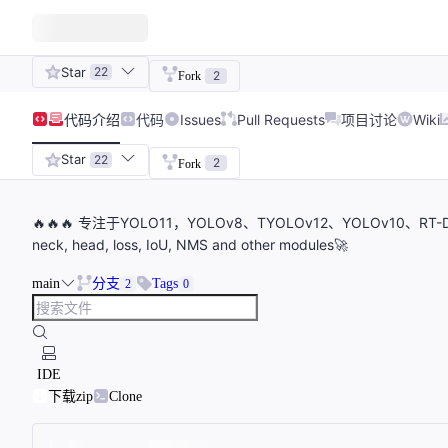
Star
22
2
Fork
代码
介绍
代码
Issues
Pull Requests
项目讨论
Wiki
Star
22
2
Fork
🔥🔥🔥 专注于YOLO11，YOLOv8、TYOLOv12、YOLOv10、RT-DE
neck, head, loss, IoU, NMS and other modules🚀
main
分支
Tags
2
0
IDE
下载zip
Clone