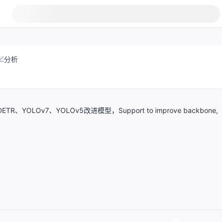
分析
TR、YOLOv7、YOLOv5改进模型，Support to improve backbone,