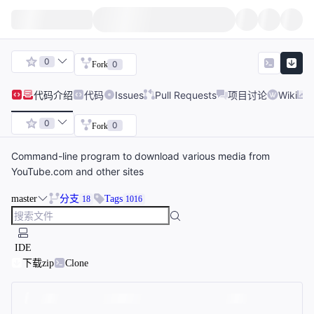
0
0
Fork
代码
介绍
代码
Issues
Pull Requests
项目讨论
Wiki
0
0
Fork
Command-line program to download various media from
YouTube.com and other sites
master
分支
Tags
18
1016
IDE
下载zip
Clone