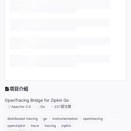
项目介绍
OpenTracing Bridge for Zipkin Go
Apache-2.0
Go
237
提交数
distributed-tracing
go
instrumentation
opentracing
openzipkin
trace
tracing
zipkin