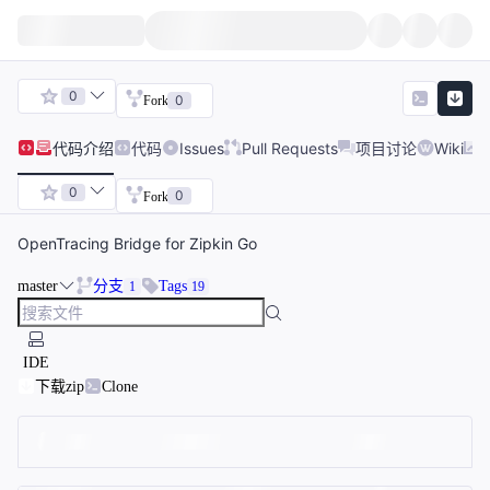
0
0
Fork
代码
介绍
代码
Issues
Pull Requests
项目讨论
Wiki
0
0
Fork
OpenTracing Bridge for Zipkin Go
master
分支
Tags
1
19
IDE
下载zip
Clone