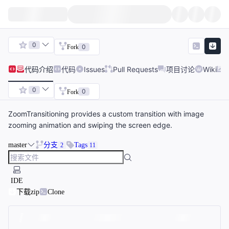
0
0
Fork
代码
介绍
代码
Issues
Pull Requests
项目讨论
Wiki
0
0
Fork
ZoomTransitioning provides a custom transition with image
zooming animation and swiping the screen edge.
master
分支
Tags
2
11
IDE
下载zip
Clone