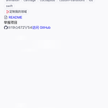
animation
carthage
cocoapods
custom-transitions
ios
swift
定制我的领域
README
举报项目
19
672
54
访问 GitHub