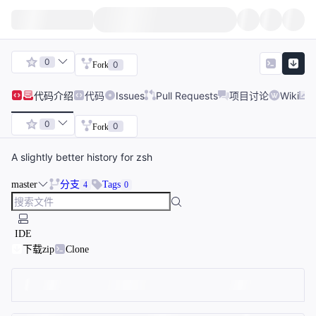
0
0
Fork
代码
介绍
代码
Issues
Pull Requests
项目讨论
Wiki
0
0
Fork
A slightly better history for zsh
master
分支
Tags
4
0
IDE
下载zip
Clone