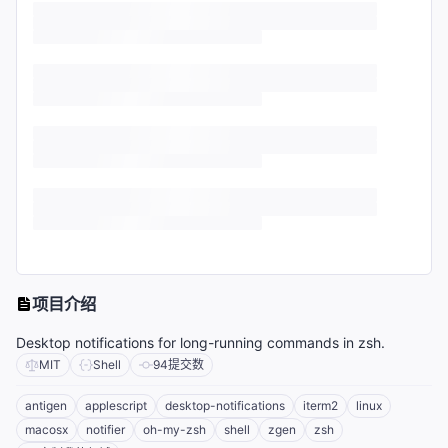
项目介绍
Desktop notifications for long-running commands in zsh.
MIT
Shell
94
提交数
antigen
applescript
desktop-notifications
iterm2
linux
macosx
notifier
oh-my-zsh
shell
zgen
zsh