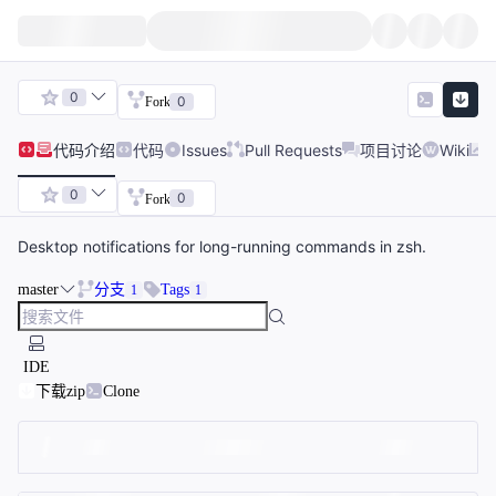
0
0
Fork
代码
介绍
代码
Issues
Pull Requests
项目讨论
Wiki
0
0
Fork
Desktop notifications for long-running commands in zsh.
master
分支
Tags
1
1
IDE
下载zip
Clone