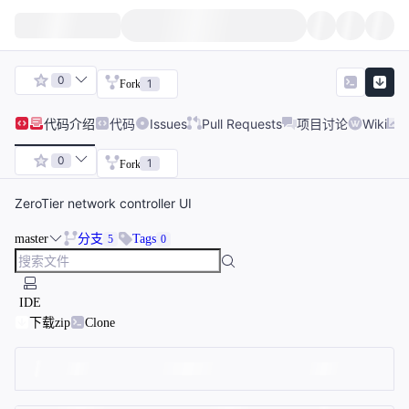
0
1
Fork
代码
介绍
代码
Issues
Pull Requests
项目讨论
Wiki
0
1
Fork
ZeroTier network controller UI
master
分支
Tags
5
0
IDE
下载zip
Clone