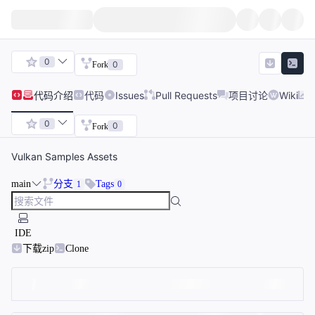
0
0
Fork
代码
介绍
代码
Issues
Pull Requests
项目讨论
Wiki
0
0
Fork
Vulkan Samples Assets
main
分支
Tags
1
0
IDE
下载zip
Clone