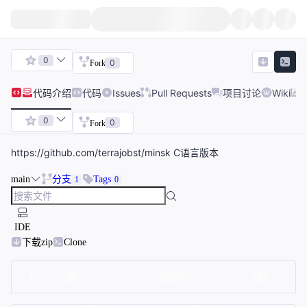
0
0
Fork
代码
介绍
代码
Issues
Pull Requests
项目讨论
Wiki
0
0
Fork
https://github.com/terrajobst/minsk C语言版本
main
分支
Tags
1
0
IDE
下载zip
Clone