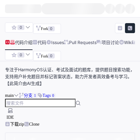
0
0
Fork
代码
介绍
代码
Issues
Pull Requests
项目讨论
Wiki
0
0
Fork
专注于HarmonyOS认证、考试及面试的题库，提供题目搜索功能，
支持用户补充题目并标记答案状态，助力开发者高效备考与学习。
【此简介由AI生成】
main
分支
Tags
1
0
IDE
下载zip
Clone