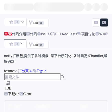
0
0
Fork
代码
介绍
代码
Issues
Pull Requests
项目讨论
Wiki
0
0
Fork
netty扩展包,提供了多种模板, 跨平台序列化, 各种自定义handler,编
解码器
feature
分支
Tags
4
2
IDE
下载zip
Clone