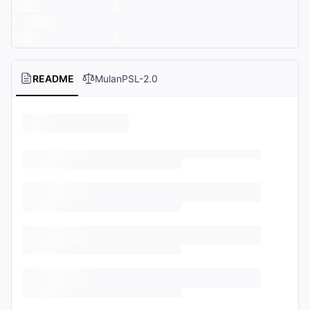
README
MulanPSL-2.0