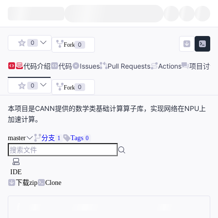
0
0
Fork
代码
介绍
代码
Issues
Pull Requests
Actions
项目讨论
0
0
Fork
本项目是CANN提供的数学类基础计算算子库，实现网络在NPU上
加速计算。
master
分支
Tags
1
0
IDE
下载zip
Clone